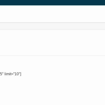
″ limit=”10″]