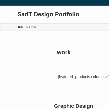
SariT Design Portfolio
ホーム
work
work
[featured_products columns=”5
Graphic Design